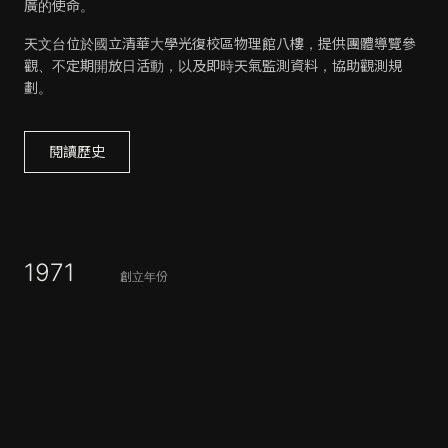
廣的使命。
天文台位於國立清華大學光復校區物理館八樓，提供團體導覽參
觀、不定期開放日活動，以及即時天氣監測資料，協助觀測規
劃。
閱讀歷史
1971
創立年份
25 cm
全國最大口徑折射鏡
50+
2019年後培育逾50位天文台成員