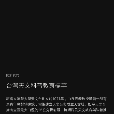
關於我們
台灣天文科普教育標竿
原國立清華大學天文台創立於1971年，由丘宏義教授帶領一群有
為青年磨製望遠鏡，爾後建立天文台與成立天文社。如今天文台
擁有全國最大口徑的25公分折射鏡，持續肩負天文教育與科普推